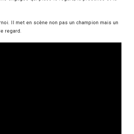
urnoi. Il met en scène non pas un champion mais un
le regard.