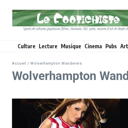
Aller au contenu
Sports et cultures populaires (films, chansons, BD, pubs, œuvres d'art et objets d
Culture
Lecture
Musique
Cinema
Pubs
Ar
Accueil
/
Wolverhampton Wanderers
Wolverhampton Wand