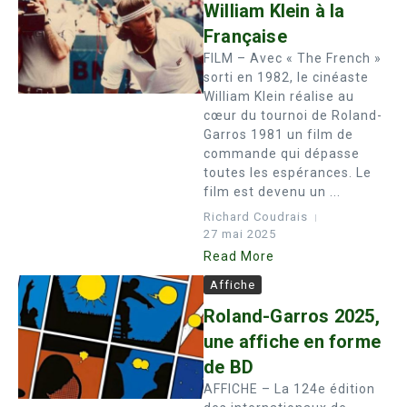
William Klein à la
Française
FILM – Avec « The French »
sorti en 1982, le cinéaste
William Klein réalise au
cœur du tournoi de Roland-
Garros 1981 un film de
commande qui dépasse
toutes les espérances. Le
film est devenu un ...
Richard Coudrais
27 mai 2025
Read More
Affiche
Roland-Garros 2025,
une affiche en forme
de BD
AFFICHE – La 124e édition