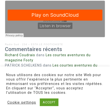
Radio Sud
·
234 – ESTA LE FOOTICHISTE
Commentaires récents
Richard Coudrais
dans
Les courtes aventures du
magazine Footy
PATRICK SCHELKENS
dans
Les courtes aventures du
magazine Footy
Nous utilisons des cookies sur notre site Web pour
Bohn fabienne
dans
Intrigues sanglantes à Mulhouse
vous offrir l'expérience la plus pertinente en
Steph. RUTA
dans
Lust for Nice
mémorisant vos préférences et les visites répétées.
MIRMAND
dans
Pieds agiles et champignons
En cliquant sur "Accepter", vous acceptez
l'utilisation de TOUS les cookies.
Cookie settings
ACCEPT
Copyright © 2026 Le Footichiste | Réalisé par