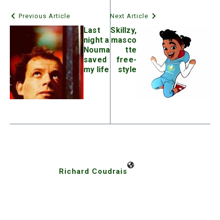
Previous Article
Next Article
Last
Skillzy,
night a
masco
Nouma
tte
saved
free-
my life
style
Richard Coudrais