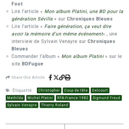
Foot
Lire l’article «
Mon album Platini, une BD pour la
génération Séville
» sur
Chroniques Bleues
Lire l’article «
Faire génération, ça veut dire
avoir la mémoire d’un même événement
« , une
interview de Sylvain Venayre sur
Chroniques
Bleues
Commander l’album «
Mon album Platini
» sur le
site
BDFugue
Share this Article
Étiquetté :
Christopher
Coup de tête
Delcourt
Mathilda
Michel Platini
RFA-France 1982
Sigmund Freud
Sylvain Venayre
Thierry Roland