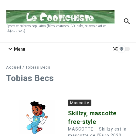
Aller au contenu
Sports et cultures populaires (films, chansons, BD, pubs, œuvres d'art et
objets divers)
Menu
Accueil
/
Tobias Becs
Tobias Becs
Mascotte
Skillzy, mascotte
free-style
MASCOTTE – Skillzy est la
mascotte de l’Euro 2020.