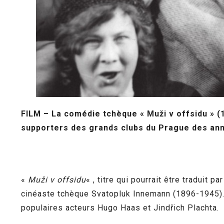
FILM – La comédie tchèque « Muži v offsidu » (
supporters des grands clubs du Prague des ann
«
Muži v offsidu
« , titre qui pourrait être traduit pa
cinéaste tchèque Svatopluk Innemann (1896-1945). 
populaires acteurs Hugo Haas et Jindřich Plachta.