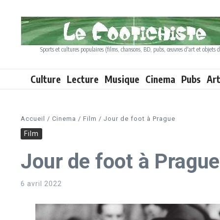
Aller au contenu
Sports et cultures populaires (films, chansons, BD, pubs, œuvres d'art et objets d
Culture
Lecture
Musique
Cinema
Pubs
Ar
Accueil
/
Cinema
/
Film
/
Jour de foot à Prague
Film
Jour de foot à Prague
6 avril 2022