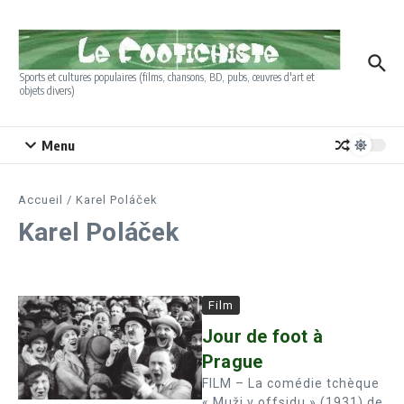
Aller au contenu
Sports et cultures populaires (films, chansons, BD, pubs, œuvres d'art et
objets divers)
Menu
Accueil
/
Karel Poláček
Karel Poláček
Film
Jour de foot à
Prague
FILM – La comédie tchèque
« Muži v offsidu » (1931) de