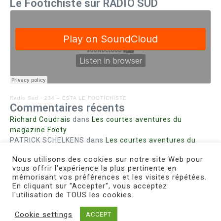
Le Footichiste sur RADIO SUD
Radio Sud
·
234 – ESTA LE FOOTICHISTE
Commentaires récents
Richard Coudrais
dans
Les courtes aventures du
magazine Footy
PATRICK SCHELKENS
dans
Les courtes aventures du
magazine Footy
Nous utilisons des cookies sur notre site Web pour
Bohn fabienne
dans
Intrigues sanglantes à Mulhouse
vous offrir l'expérience la plus pertinente en
Steph. RUTA
dans
Lust for Nice
mémorisant vos préférences et les visites répétées.
MIRMAND
dans
Pieds agiles et champignons
En cliquant sur "Accepter", vous acceptez
l'utilisation de TOUS les cookies.
Cookie settings
ACCEPT
Copyright © 2026 Le Footichiste | Réalisé par