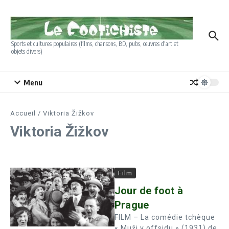
Aller au contenu
Sports et cultures populaires (films, chansons, BD, pubs, œuvres d'art et
objets divers)
Menu
Accueil
/
Viktoria Žižkov
Viktoria Žižkov
Film
Jour de foot à
Prague
FILM – La comédie tchèque
« Muži v offsidu » (1931) de