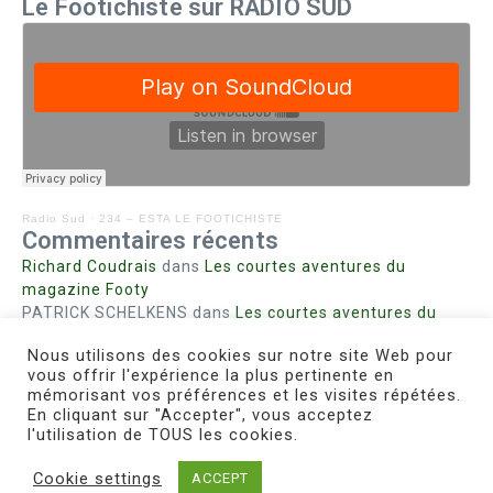
Le Footichiste sur RADIO SUD
Radio Sud
·
234 – ESTA LE FOOTICHISTE
Commentaires récents
Richard Coudrais
dans
Les courtes aventures du
magazine Footy
PATRICK SCHELKENS
dans
Les courtes aventures du
magazine Footy
Nous utilisons des cookies sur notre site Web pour
Bohn fabienne
dans
Intrigues sanglantes à Mulhouse
vous offrir l'expérience la plus pertinente en
Steph. RUTA
dans
Lust for Nice
mémorisant vos préférences et les visites répétées.
MIRMAND
dans
Pieds agiles et champignons
En cliquant sur "Accepter", vous acceptez
l'utilisation de TOUS les cookies.
Cookie settings
ACCEPT
Copyright © 2026 Le Footichiste | Réalisé par