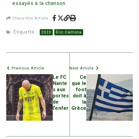
essayés à la chanson
.
Share this Article
Étiquetté :
2023
Éric Cantona
Previous Article
Next Article
Le FC
Ce
Nante
que le
s aux
foot
portes
doit à
de
la
l’enfer
Grèce