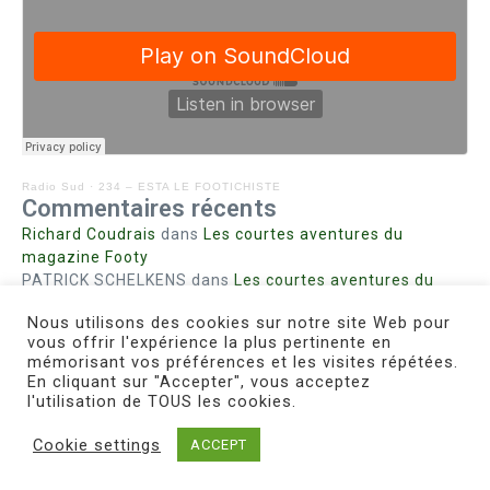
Radio Sud
·
234 – ESTA LE FOOTICHISTE
Commentaires récents
Richard Coudrais
dans
Les courtes aventures du
magazine Footy
PATRICK SCHELKENS
dans
Les courtes aventures du
magazine Footy
Nous utilisons des cookies sur notre site Web pour
Bohn fabienne
dans
Intrigues sanglantes à Mulhouse
vous offrir l'expérience la plus pertinente en
Steph. RUTA
dans
Lust for Nice
mémorisant vos préférences et les visites répétées.
MIRMAND
dans
Pieds agiles et champignons
En cliquant sur "Accepter", vous acceptez
l'utilisation de TOUS les cookies.
Cookie settings
ACCEPT
Copyright © 2026 Le Footichiste | Réalisé par