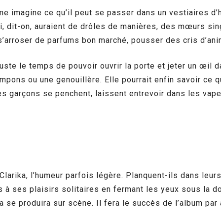
mme imagine ce qu’il peut se passer dans un vestiaires d’
ui, dit-on, auraient de drôles de manières, des mœurs sin
, s’arroser de parfums bon marché, pousser des cris d’ani
 juste le temps de pouvoir ouvrir la porte et jeter un œil
mpons ou une genouillère. Elle pourrait enfin savoir ce qu’
es garçons se penchent, laissent entrevoir dans les vap
Clarika, l’humeur parfois légère. Planquent-ils dans leu
s à ses plaisirs solitaires en fermant les yeux sous la d
 se produira sur scène. Il fera le succès de l’album par 