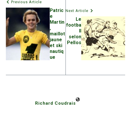
Previous Article
Patric
Next Article
e
Le
Martin
footba
,
ll
maillot
selon
jaune
Pellos
et ski
nautiq
ue
Richard Coudrais