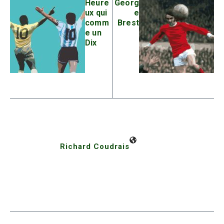
Heure
Georg
ux qui
e
comm
Brest
e un
Dix
Richard Coudrais