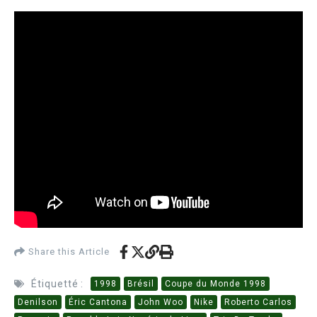
Share this Article
Étiquetté :
1998
Brésil
Coupe du Monde 1998
Denilson
Éric Cantona
John Woo
Nike
Roberto Carlos