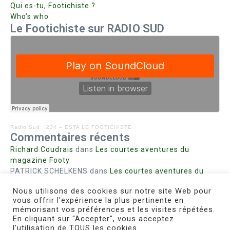
Qui es-tu, Footichiste ?
Who’s who
Le Footichiste sur RADIO SUD
Radio Sud
·
234 – ESTA LE FOOTICHISTE
Commentaires récents
Richard Coudrais
dans
Les courtes aventures du
magazine Footy
PATRICK SCHELKENS
dans
Les courtes aventures du
magazine Footy
Nous utilisons des cookies sur notre site Web pour
Bohn fabienne
dans
Intrigues sanglantes à Mulhouse
vous offrir l'expérience la plus pertinente en
Steph. RUTA
dans
Lust for Nice
mémorisant vos préférences et les visites répétées.
MIRMAND
dans
Pieds agiles et champignons
En cliquant sur "Accepter", vous acceptez
l'utilisation de TOUS les cookies.