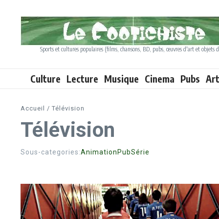
Aller au contenu
Sports et cultures populaires (films, chansons, BD, pubs, œuvres d'art et objets d
Culture
Lecture
Musique
Cinema
Pubs
Ar
Accueil
/
Télévision
Télévision
Sous-categories:
Animation
Pub
Série