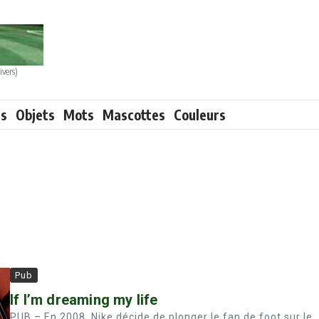
ivers)
ts
Objets
Mots
Mascottes
Couleurs
Pub
If I’m dreaming my life
PUB – En 2008, Nike décide de plonger le fan de foot sur le