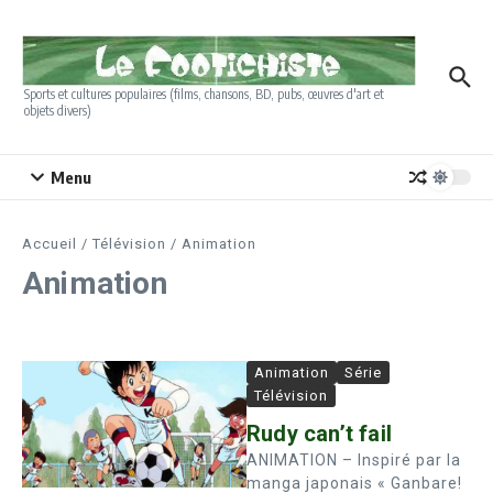
Aller au contenu
Sports et cultures populaires (films, chansons, BD, pubs, œuvres d'art et
objets divers)
Menu
Accueil
/
Télévision
/
Animation
Animation
Animation
Série
Télévision
Rudy can’t fail
ANIMATION – Inspiré par la
manga japonais « Ganbare!