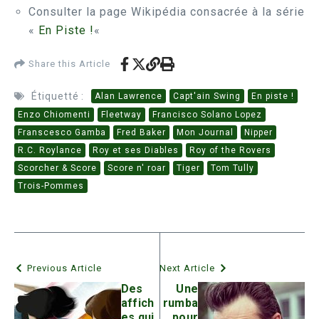
Consulter la page Wikipédia consacrée à la série
«
En Piste !
«
Share this Article
Étiquetté :
Alan Lawrence
Capt'ain Swing
En piste !
Enzo Chiomenti
Fleetway
Francisco Solano Lopez
Franscesco Gamba
Fred Baker
Mon Journal
Nipper
R.C. Roylance
Roy et ses Diables
Roy of the Rovers
Scorcher & Score
Score n' roar
Tiger
Tom Tully
Trois-Pommes
Previous Article
Next Article
Des
Une
affich
rumba
es qui
pour