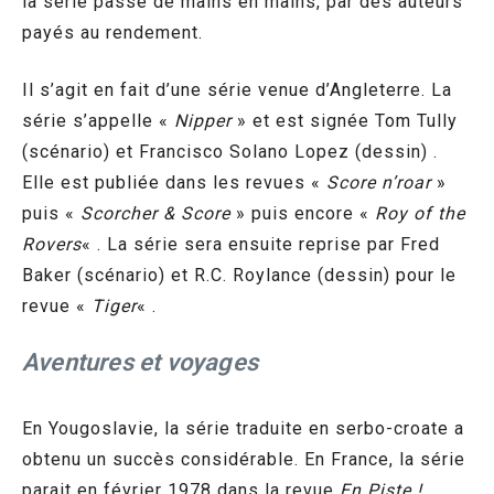
la série passe de mains en mains, par des auteurs
payés au rendement.
Il s’agit en fait d’une série venue d’Angleterre. La
série s’appelle «
Nipper
» et est signée Tom Tully
(scénario) et Francisco Solano Lopez (dessin) .
Elle est publiée dans les revues «
Score n’roar
»
puis «
Scorcher & Score
» puis encore «
Roy of the
Rovers
« . La série sera ensuite reprise par Fred
Baker (scénario) et R.C. Roylance (dessin) pour le
revue «
Tiger
« .
Aventures et voyages
En Yougoslavie, la série traduite en serbo-croate a
obtenu un succès considérable. En France, la série
parait en février 1978 dans la revue
En Piste !