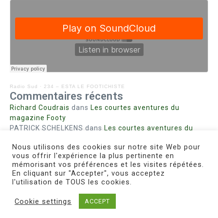
Radio Sud
·
234 – ESTA LE FOOTICHISTE
Commentaires récents
Richard Coudrais
dans
Les courtes aventures du
magazine Footy
PATRICK SCHELKENS
dans
Les courtes aventures du
magazine Footy
Nous utilisons des cookies sur notre site Web pour
Bohn fabienne
dans
Intrigues sanglantes à Mulhouse
vous offrir l'expérience la plus pertinente en
Steph. RUTA
dans
Lust for Nice
mémorisant vos préférences et les visites répétées.
MIRMAND
dans
Pieds agiles et champignons
En cliquant sur "Accepter", vous acceptez
l'utilisation de TOUS les cookies.
Cookie settings
ACCEPT
Copyright © 2026 Le Footichiste | Réalisé par