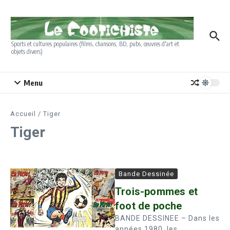
Aller au contenu
Sports et cultures populaires (films, chansons, BD, pubs, œuvres d'art et
objets divers)
Menu
Accueil
/
Tiger
Tiger
Bande Dessinée
Trois-pommes et
foot de poche
BANDE DESSINEE – Dans les
années 1980, les