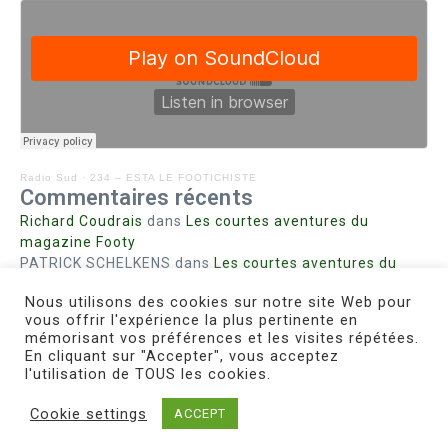
Radio Sud
·
234 – ESTA LE FOOTICHISTE
Commentaires récents
Richard Coudrais
dans
Les courtes aventures du
magazine Footy
PATRICK SCHELKENS
dans
Les courtes aventures du
magazine Footy
Nous utilisons des cookies sur notre site Web pour
Bohn fabienne
dans
Intrigues sanglantes à Mulhouse
vous offrir l'expérience la plus pertinente en
Steph. RUTA
dans
Lust for Nice
mémorisant vos préférences et les visites répétées.
MIRMAND
dans
Pieds agiles et champignons
En cliquant sur "Accepter", vous acceptez
l'utilisation de TOUS les cookies.
Cookie settings
ACCEPT
Copyright © 2026 Le Footichiste | Réalisé par