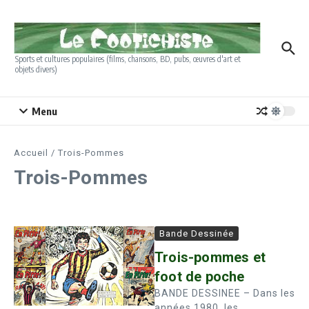
Aller au contenu
Sports et cultures populaires (films, chansons, BD, pubs, œuvres d'art et
objets divers)
Menu
Accueil
/
Trois-Pommes
Trois-Pommes
Bande Dessinée
Trois-pommes et
foot de poche
BANDE DESSINEE – Dans les
années 1980, les