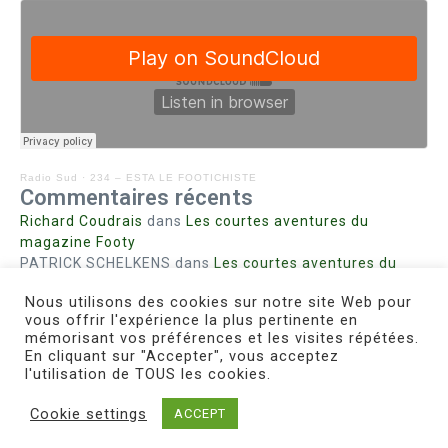
Radio Sud
·
234 – ESTA LE FOOTICHISTE
Commentaires récents
Richard Coudrais
dans
Les courtes aventures du
magazine Footy
PATRICK SCHELKENS
dans
Les courtes aventures du
magazine Footy
Nous utilisons des cookies sur notre site Web pour
Bohn fabienne
dans
Intrigues sanglantes à Mulhouse
vous offrir l'expérience la plus pertinente en
Steph. RUTA
dans
Lust for Nice
mémorisant vos préférences et les visites répétées.
MIRMAND
dans
Pieds agiles et champignons
En cliquant sur "Accepter", vous acceptez
l'utilisation de TOUS les cookies.
Cookie settings
ACCEPT
Copyright © 2026 Le Footichiste | Réalisé par