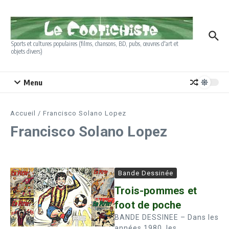
Aller au contenu
Sports et cultures populaires (films, chansons, BD, pubs, œuvres d'art et
objets divers)
Menu
Accueil
/
Francisco Solano Lopez
Francisco Solano Lopez
Bande Dessinée
Trois-pommes et
foot de poche
BANDE DESSINEE – Dans les
années 1980, les