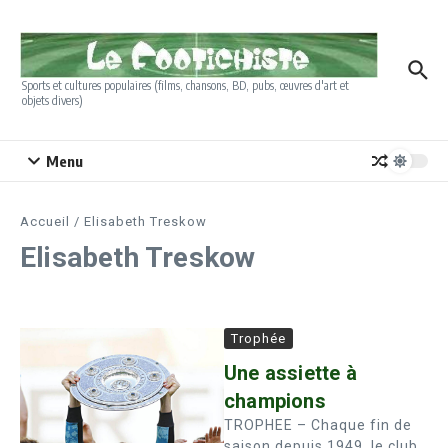
Aller au contenu
Sports et cultures populaires (films, chansons, BD, pubs, œuvres d'art et
objets divers)
Menu
Accueil
/
Elisabeth Treskow
Elisabeth Treskow
Trophée
Une assiette à
champions
TROPHEE – Chaque fin de
saison depuis 1949, le club