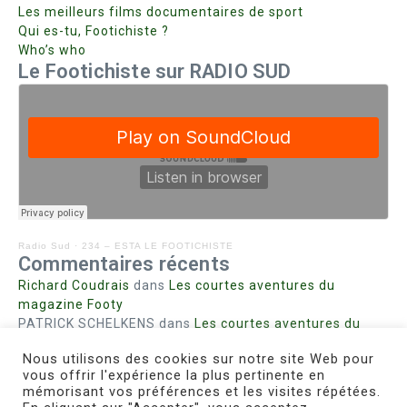
Les meilleurs films documentaires de sport
Qui es-tu, Footichiste ?
Who’s who
Le Footichiste sur RADIO SUD
Radio Sud
·
234 – ESTA LE FOOTICHISTE
Commentaires récents
Richard Coudrais
dans
Les courtes aventures du
magazine Footy
PATRICK SCHELKENS
dans
Les courtes aventures du
magazine Footy
Nous utilisons des cookies sur notre site Web pour
Bohn fabienne
dans
Intrigues sanglantes à Mulhouse
vous offrir l'expérience la plus pertinente en
Steph. RUTA
dans
Lust for Nice
mémorisant vos préférences et les visites répétées.
MIRMAND
dans
Pieds agiles et champignons