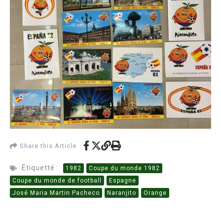
Share this Article
Étiquetté :
1982
Coupe du monde 1982
Coupe du monde de football
Espagne
José Maria Martin Pacheco
Naranjito
Orange