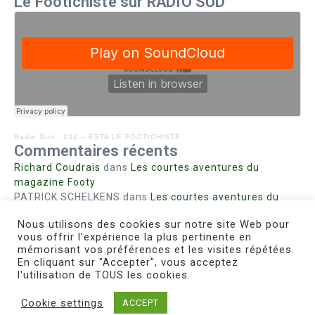
Le Footichiste sur RADIO SUD
Radio Sud
·
234 – ESTA LE FOOTICHISTE
Commentaires récents
Richard Coudrais
dans
Les courtes aventures du
magazine Footy
PATRICK SCHELKENS
dans
Les courtes aventures du
magazine Footy
Nous utilisons des cookies sur notre site Web pour
Bohn fabienne
dans
Intrigues sanglantes à Mulhouse
vous offrir l'expérience la plus pertinente en
Steph. RUTA
dans
Lust for Nice
mémorisant vos préférences et les visites répétées.
MIRMAND
dans
Pieds agiles et champignons
En cliquant sur "Accepter", vous acceptez
l'utilisation de TOUS les cookies.
Cookie settings
ACCEPT
Copyright © 2026 Le Footichiste | Réalisé par