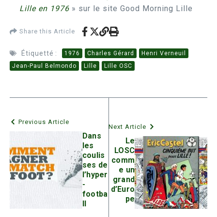
Lille en 1976
» sur le site Good Morning Lille
Share this Article
Étiquetté :
1976
Charles Gérard
Henri Verneuil
Jean-Paul Belmondo
Lille
Lille OSC
Previous Article
Next Article
Dans
Le
les
LOSC
coulis
comm
ses de
e un
l’hyper
grand
-
d’Euro
footba
pe
ll