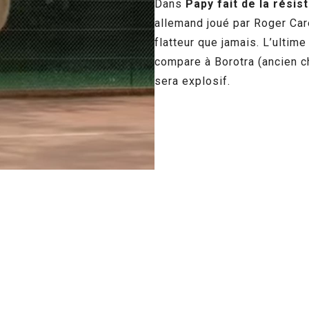
Dans
Papy fait de la résis
allemand joué par Roger Care
flatteur que jamais. L’ultime
compare à Borotra (ancien c
sera explosif.