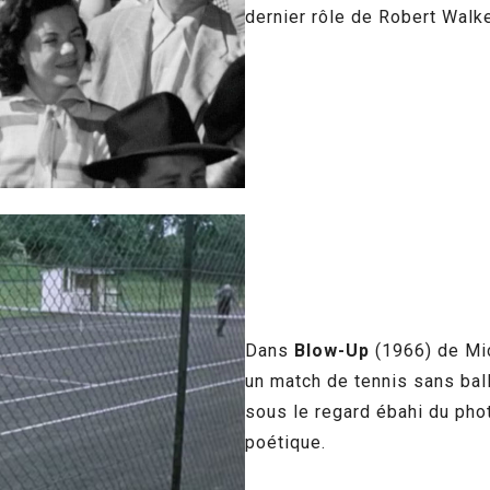
dernier rôle de Robert Walke
Dans
Blow-Up
(1966) de Mic
un match de tennis sans ball
sous le regard ébahi du ph
poétique.