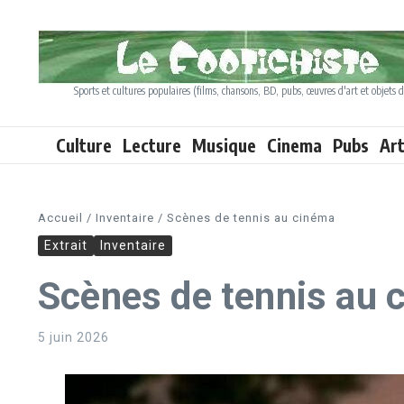
Aller au contenu
Sports et cultures populaires (films, chansons, BD, pubs, œuvres d'art et objets d
Culture
Lecture
Musique
Cinema
Pubs
Ar
Accueil
/
Inventaire
/
Scènes de tennis au cinéma
Extrait
Inventaire
Scènes de tennis au 
5 juin 2026