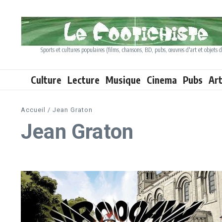
Aller au contenu
Sports et cultures populaires (films, chansons, BD, pubs, œuvres d'art et objets d
Culture
Lecture
Musique
Cinema
Pubs
Ar
Accueil
/
Jean Graton
Jean Graton