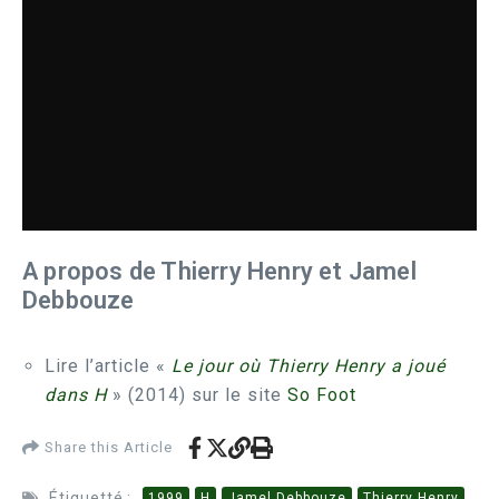
A propos de Thierry Henry et Jamel
Debbouze
Lire l’article «
Le jour où Thierry Henry a joué
dans H
» (2014) sur le site
So Foot
Share this Article
Étiquetté :
1999
H
Jamel Debbouze
Thierry Henry