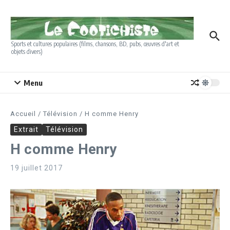
Aller au contenu
Sports et cultures populaires (films, chansons, BD, pubs, œuvres d'art et
objets divers)
Menu
Accueil
/
Télévision
/
H comme Henry
Extrait
Télévision
H comme Henry
19 juillet 2017