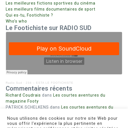
Les meilleures fictions sportives du cinéma
Les meilleurs films documentaires de sport
Qui es-tu, Footichiste ?
Who’s who
Le Footichiste sur RADIO SUD
Radio Sud
·
234 – ESTA LE FOOTICHISTE
Commentaires récents
Richard Coudrais
dans
Les courtes aventures du
magazine Footy
PATRICK SCHELKENS
dans
Les courtes aventures du
magazine Footy
Nous utilisons des cookies sur notre site Web pour
Bohn fabienne
dans
Intrigues sanglantes à Mulhouse
vous offrir l'expérience la plus pertinente en
Steph. RUTA
dans
Lust for Nice