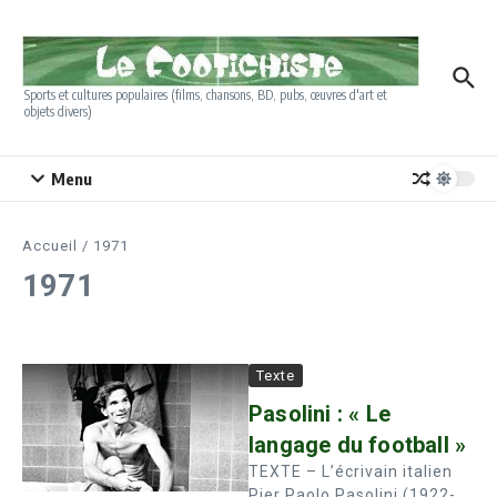
Aller au contenu
Sports et cultures populaires (films, chansons, BD, pubs, œuvres d'art et
objets divers)
Menu
Accueil
/
1971
1971
Texte
Pasolini : « Le
langage du football »
TEXTE – L’écrivain italien
Pier Paolo Pasolini (1922-