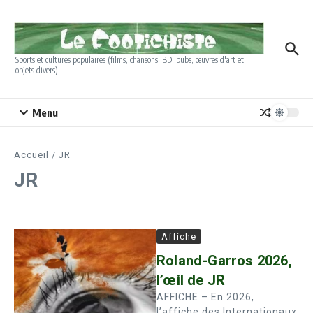
Aller au contenu
Sports et cultures populaires (films, chansons, BD, pubs, œuvres d'art et
objets divers)
Menu
Accueil
/
JR
JR
Affiche
Roland-Garros 2026,
l’œil de JR
AFFICHE – En 2026,
l’affiche des Internationaux