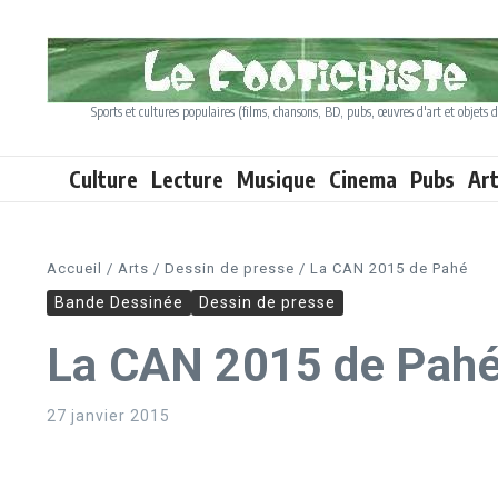
Aller au contenu
Sports et cultures populaires (films, chansons, BD, pubs, œuvres d'art et objets d
Culture
Lecture
Musique
Cinema
Pubs
Ar
Accueil
/
Arts
/
Dessin de presse
/
La CAN 2015 de Pahé
Bande Dessinée
Dessin de presse
La CAN 2015 de Pah
27 janvier 2015