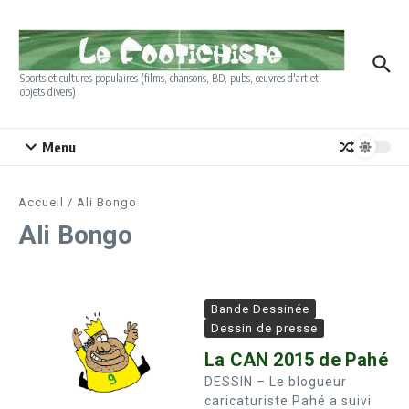
Aller au contenu
Sports et cultures populaires (films, chansons, BD, pubs, œuvres d'art et
objets divers)
Menu
Accueil
/
Ali Bongo
Ali Bongo
Bande Dessinée
Dessin de presse
La CAN 2015 de Pahé
DESSIN – Le blogueur
caricaturiste Pahé a suivi