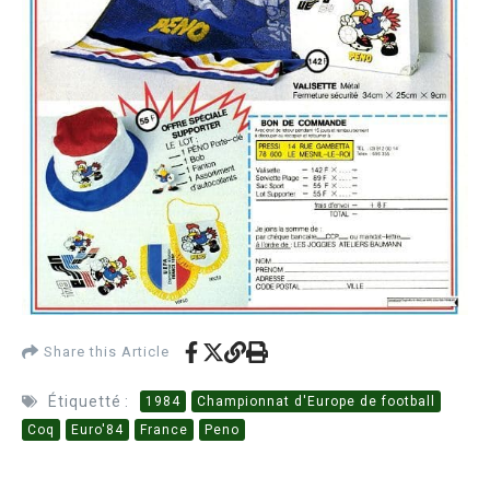
Share this Article
Étiquetté :
1984
Championnat d'Europe de football
Coq
Euro'84
France
Peno