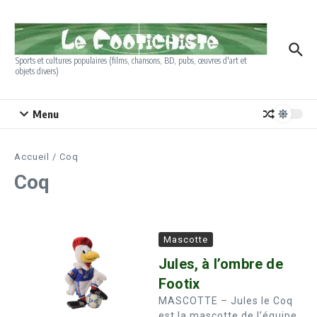
Aller au contenu
Sports et cultures populaires (films, chansons, BD, pubs, œuvres d'art et
objets divers)
Menu
Accueil
/
Coq
Coq
Mascotte
Jules, à l’ombre de
Footix
MASCOTTE – Jules le Coq
est la mascotte de l’équipe