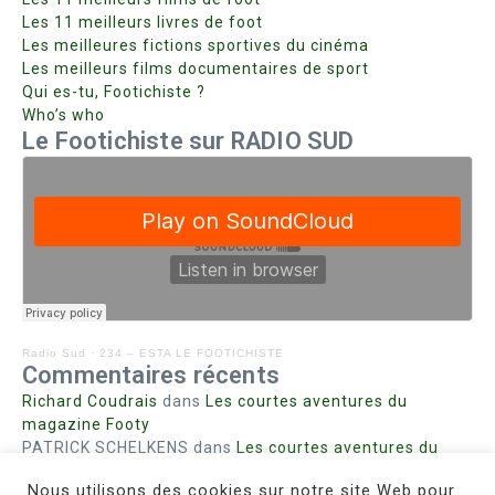
Les 11 meilleurs livres de foot
Les meilleures fictions sportives du cinéma
Les meilleurs films documentaires de sport
Qui es-tu, Footichiste ?
Who’s who
Le Footichiste sur RADIO SUD
Radio Sud
·
234 – ESTA LE FOOTICHISTE
Commentaires récents
Richard Coudrais
dans
Les courtes aventures du
magazine Footy
PATRICK SCHELKENS
dans
Les courtes aventures du
magazine Footy
Nous utilisons des cookies sur notre site Web pour
Bohn fabienne
dans
Intrigues sanglantes à Mulhouse