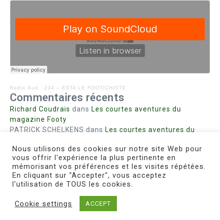
Radio Sud
·
234 – ESTA LE FOOTICHISTE
Commentaires récents
Richard Coudrais
dans
Les courtes aventures du
magazine Footy
PATRICK SCHELKENS
dans
Les courtes aventures du
magazine Footy
Nous utilisons des cookies sur notre site Web pour
Bohn fabienne
dans
Intrigues sanglantes à Mulhouse
vous offrir l'expérience la plus pertinente en
Steph. RUTA
dans
Lust for Nice
mémorisant vos préférences et les visites répétées.
MIRMAND
dans
Pieds agiles et champignons
En cliquant sur "Accepter", vous acceptez
l'utilisation de TOUS les cookies.
Cookie settings
ACCEPT
Copyright © 2026 Le Footichiste | Réalisé par