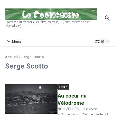
Aller au contenu
Sports et cultures populaires (films, chansons, BD, pubs, œuvres d'art et
objets divers)
Menu
Accueil
/
Serge Scotto
Serge Scotto
Livre
Au coeur du
Vélodrome
NOUVELLES – Le livre
« Onze fois l’OM, le tacle et