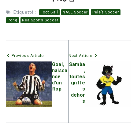
Étiquetté :
Foot Ball
NASL Soccer
Pelé’s Soccer
Pong
RealSports Soccer
Previous Article
Next Article
Goal,
Samba
naissa
,
nce
toutes
d’un
griffe
flop
s
dehor
s