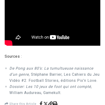
Sources :
De Pong aux 80’s: La tumultueuse naissance
d’un genre
, Stéphane Barrier, Les Cahiers du Jeu
Vidéo #2: Football Stories, éditions Pix’n Love.
Dossier: Les 10 jeux de foot qui ont compté
,
William Audureau, Gamekult.
Share this Article