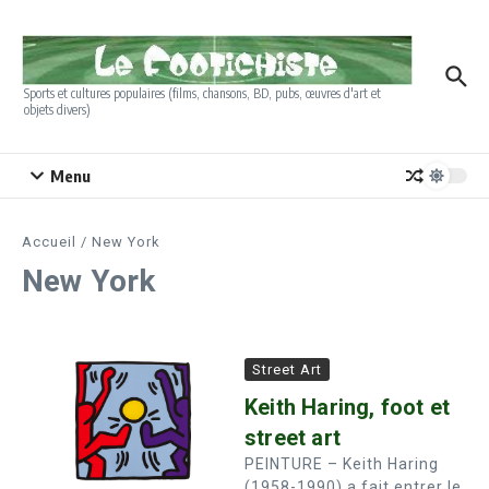
Aller au contenu
Sports et cultures populaires (films, chansons, BD, pubs, œuvres d'art et
objets divers)
Menu
Accueil
/
New York
New York
Street Art
Keith Haring, foot et
street art
PEINTURE – Keith Haring
(1958-1990) a fait entrer le