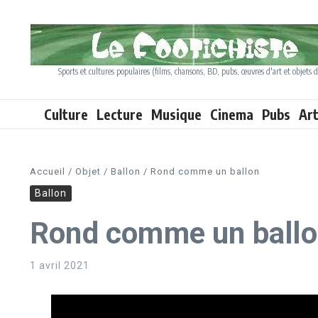
Aller au contenu
Sports et cultures populaires (films, chansons, BD, pubs, œuvres d'art et objets d
Culture
Lecture
Musique
Cinema
Pubs
Ar
Accueil
/
Objet
/
Ballon
/
Rond comme un ballon
Ballon
Rond comme un ball
1 avril 2021