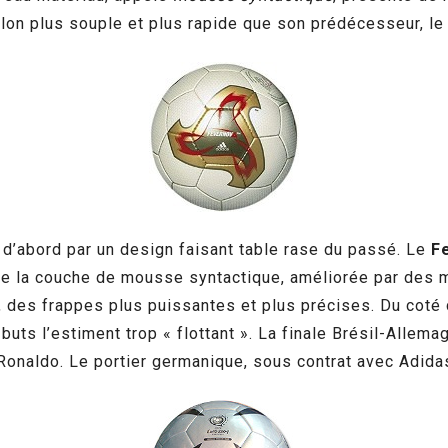
allon plus souple et plus rapide que son prédécesseur, l
d’abord par un design faisant table rase du passé. Le
F
e la couche de mousse syntactique, améliorée par des mi
 des frappes plus puissantes et plus précises. Du coté d
buts l’estiment trop « flottant ». La finale Brésil-Allem
 Ronaldo. Le portier germanique, sous contrat avec Adidas