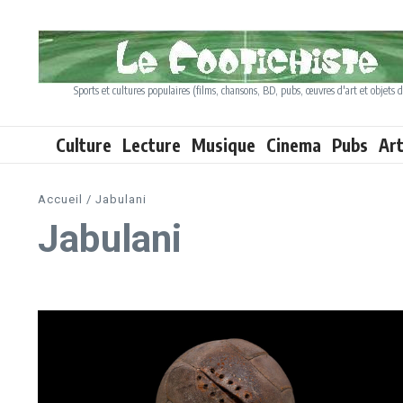
Aller au contenu
Sports et cultures populaires (films, chansons, BD, pubs, œuvres d'art et objets d
Culture
Lecture
Musique
Cinema
Pubs
Ar
Accueil
/
Jabulani
Jabulani