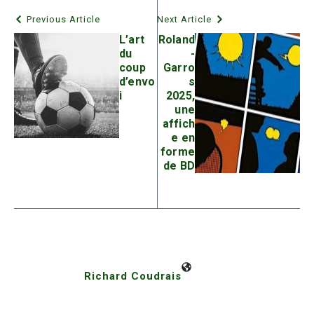
Previous Article
Next Article
L’art
Roland
du
-
coup
Garro
d’envo
s
i
2025,
une
affich
e en
forme
de BD
Richard Coudrais