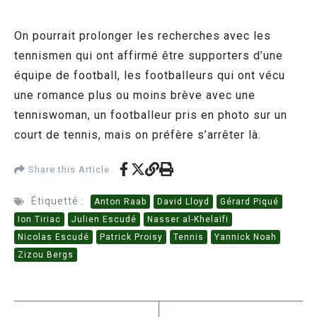
On pourrait prolonger les recherches avec les
tennismen qui ont affirmé être supporters d’une
équipe de football, les footballeurs qui ont vécu
une romance plus ou moins brève avec une
tenniswoman, un footballeur pris en photo sur un
court de tennis, mais on préfère s’arrêter là.
Share this Article
Étiquetté :
Anton Raab
David Lloyd
Gérard Piqué
Ion Tiriac
Julien Escudé
Nasser al-Khelaïfi
Nicolas Escudé
Patrick Proisy
Tennis
Yannick Noah
Zizou Bergs