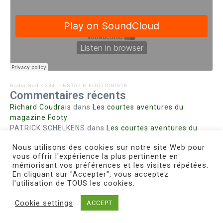
Radio Sud
·
234 – ESTA LE FOOTICHISTE
Commentaires récents
Richard Coudrais
dans
Les courtes aventures du
magazine Footy
PATRICK SCHELKENS
dans
Les courtes aventures du
magazine Footy
Nous utilisons des cookies sur notre site Web pour
Bohn fabienne
dans
Intrigues sanglantes à Mulhouse
vous offrir l'expérience la plus pertinente en
Steph. RUTA
dans
Lust for Nice
mémorisant vos préférences et les visites répétées.
MIRMAND
dans
Pieds agiles et champignons
En cliquant sur "Accepter", vous acceptez
l'utilisation de TOUS les cookies.
Cookie settings
ACCEPT
Copyright © 2026 Le Footichiste | Réalisé par