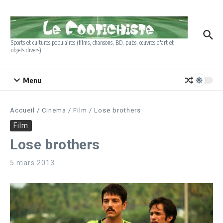
Aller au contenu
Sports et cultures populaires (films, chansons, BD, pubs, œuvres d'art et
objets divers)
Menu
Accueil
/
Cinema
/
Film
/
Lose brothers
Film
Lose brothers
5 mars 2013