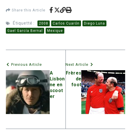
Share this Article
Étiquetté :
2008
Carlos Cuarón
Diego Luna
Gael García Bernal
Mexique
Previous Article
Next Article
A
Frères
Lisbon
de
ne en
foot
scoot
er