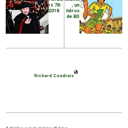
rs 78-
, un
2018
héros
de BD
Richard Coudrais