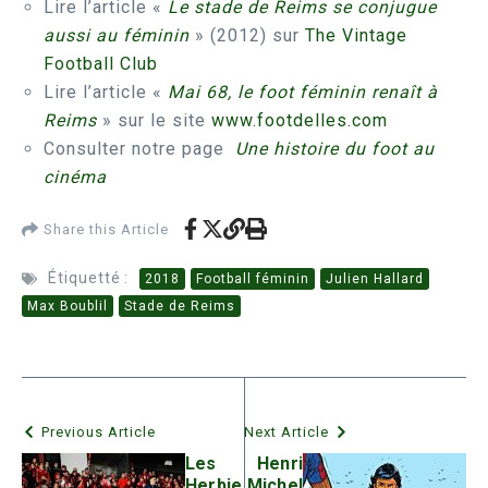
Lire l’article «
Le stade de Reims se conjugue
aussi au féminin
» (2012) sur
The Vintage
Football Club
Lire l’article «
Mai 68, le foot féminin renaît à
Reims
» sur le site
www.footdelles.com
Consulter notre page
Une histoire du foot au
cinéma
Share this Article
Étiquetté :
2018
Football féminin
Julien Hallard
Max Boublil
Stade de Reims
Previous Article
Next Article
Les
Henri
Herbie
Michel