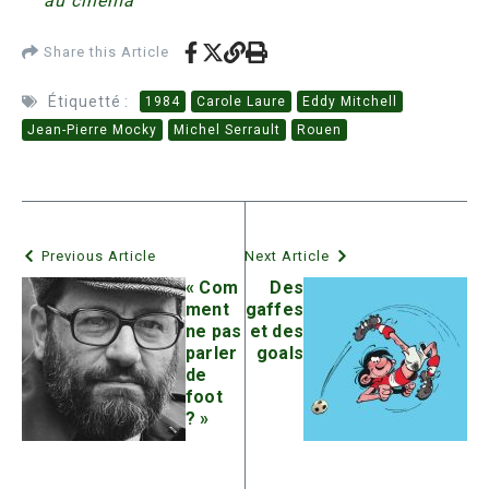
au cinéma
Share this Article
Étiquetté :
1984
Carole Laure
Eddy Mitchell
Jean-Pierre Mocky
Michel Serrault
Rouen
Previous Article
Next Article
« Com
Des
ment
gaffes
ne pas
et des
parler
goals
de
foot
? »