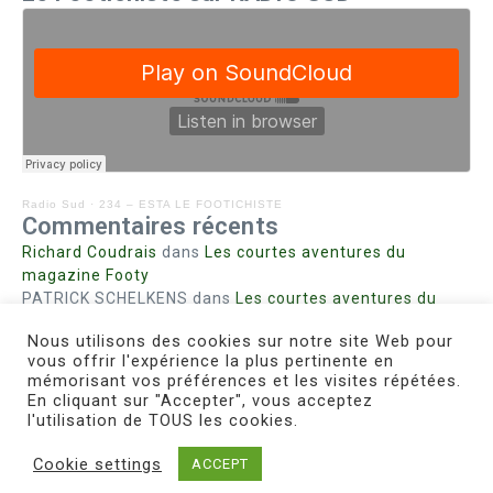
Radio Sud
·
234 – ESTA LE FOOTICHISTE
Commentaires récents
Richard Coudrais
dans
Les courtes aventures du
magazine Footy
PATRICK SCHELKENS
dans
Les courtes aventures du
magazine Footy
Nous utilisons des cookies sur notre site Web pour
Bohn fabienne
dans
Intrigues sanglantes à Mulhouse
vous offrir l'expérience la plus pertinente en
Steph. RUTA
dans
Lust for Nice
mémorisant vos préférences et les visites répétées.
MIRMAND
dans
Pieds agiles et champignons
En cliquant sur "Accepter", vous acceptez
l'utilisation de TOUS les cookies.
Cookie settings
ACCEPT
Copyright © 2026 Le Footichiste | Réalisé par