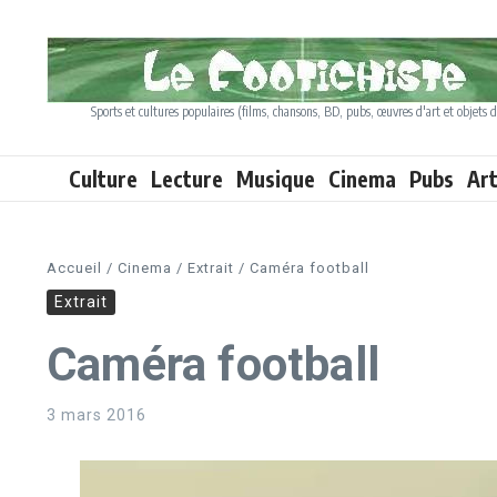
Aller au contenu
Sports et cultures populaires (films, chansons, BD, pubs, œuvres d'art et objets d
Culture
Lecture
Musique
Cinema
Pubs
Ar
Accueil
/
Cinema
/
Extrait
/
Caméra football
Extrait
Caméra football
3 mars 2016