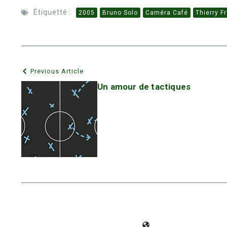
Étiquetté :
2005
Bruno Solo
Caméra Café
Thierry F
Previous Article
Un amour de tactiques