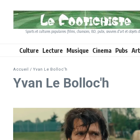
Aller au contenu
Sports et cultures populaires (films, chansons, BD, pubs, œuvres d'art et objets d
Culture
Lecture
Musique
Cinema
Pubs
Ar
Accueil
/
Yvan Le Bolloc'h
Yvan Le Bolloc'h