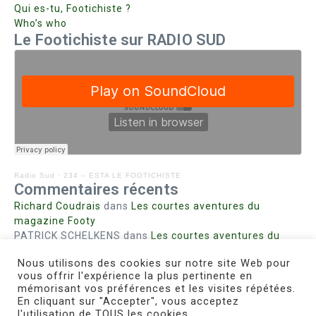
Qui es-tu, Footichiste ?
Who’s who
Le Footichiste sur RADIO SUD
Radio Sud
·
234 – ESTA LE FOOTICHISTE
Commentaires récents
Richard Coudrais
dans
Les courtes aventures du
magazine Footy
PATRICK SCHELKENS
dans
Les courtes aventures du
magazine Footy
Nous utilisons des cookies sur notre site Web pour
Bohn fabienne
dans
Intrigues sanglantes à Mulhouse
vous offrir l'expérience la plus pertinente en
Steph. RUTA
dans
Lust for Nice
mémorisant vos préférences et les visites répétées.
MIRMAND
dans
Pieds agiles et champignons
En cliquant sur "Accepter", vous acceptez
l'utilisation de TOUS les cookies.