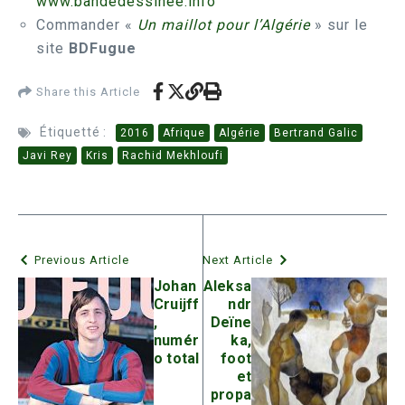
www.bandedessinee.info
Commander «
Un maillot pour l’Algérie
» sur le
site
BDFugue
Share this Article
Étiquetté :
2016
Afrique
Algérie
Bertrand Galic
Javi Rey
Kris
Rachid Mekhloufi
Previous Article
Next Article
Johan
Aleksa
Cruijff
ndr
,
Deïne
numér
ka,
o total
foot
et
propa