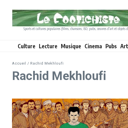
Aller au contenu
Sports et cultures populaires (films, chansons, BD, pubs, œuvres d'art et objets d
Culture
Lecture
Musique
Cinema
Pubs
Ar
Accueil
/
Rachid Mekhloufi
Rachid Mekhloufi