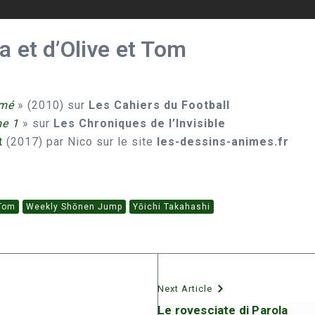
 et d’Olive et Tom
imé
» (2010) sur
Les Cahiers du Football
me 1
» sur
Les Chroniques de l’Invisible
t
(2017) par Nico sur le site
les-dessins-animes.fr
 Tom
Weekly Shōnen Jump
Yōichi Takahashi
Next Article
Le rovesciate di Parola