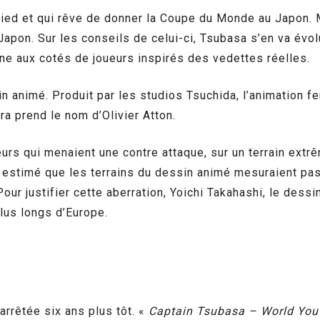
ied et qui rêve de donner la Coupe du Monde au Japon. Me
apon. Sur les conseils de celui-ci, Tsubasa s’en va évolu
ne aux cotés de joueurs inspirés des vedettes réelles.
in animé. Produit par les studios Tsuchida, l’animation 
a prend le nom d’Olivier Atton.
s qui menaient une contre attaque, sur un terrain extrêm
 a estimé que les terrains du dessin animé mesuraient pa
our justifier cette aberration, Yoichi Takahashi, le dessin
plus longs d’Europe.
arrêtée six ans plus tôt. «
Captain Tsubasa – World You