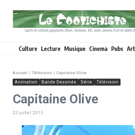
Aller au contenu
Sports et cultures populaires (films, chansons, BD, pubs, œuvres d'art et objets d
Culture
Lecture
Musique
Cinema
Pubs
Ar
Accueil
/
Télévision
/
Capitaine Olive
Animation
Bande Dessinée
Série
Télévision
Capitaine Olive
23 juillet 2015