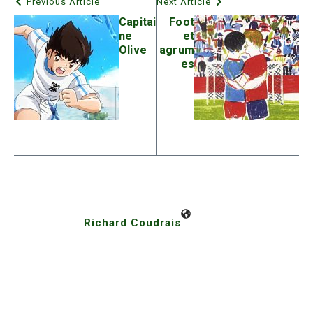
Previous Article
Next Article
Capitai
Foot
ne
et
Olive
agrum
es
Richard Coudrais