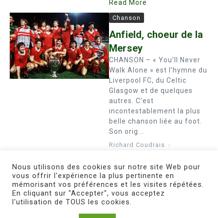
Read More
Chanson
Anfield, choeur de la
Mersey
CHANSON – « You’ll Never
Walk Alone » est l’hymne du
Liverpool FC, du Celtic
Glasgow et de quelques
autres. C’est
incontestablement la plus
belle chanson liée au foot.
Son orig...
Richard Coudrais
15 avril 2011
Read More
Nous utilisons des cookies sur notre site Web pour
vous offrir l'expérience la plus pertinente en
mémorisant vos préférences et les visites répétées.
1
...
28
29
30
En cliquant sur "Accepter", vous acceptez
l'utilisation de TOUS les cookies.