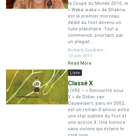
la Coupe du Monde 2010, le
« Waka-waka » de Shakira,
est le premier morceau
dédié au foot devenu un
tube planétaire. Tout a
commencé, pourtant, par
un plagiat....
Richard Coudrais
10 juin 2011
Read More
Livre
Classé X
LIVRE – « Rencontre sous
X » de Didier van
Cauwelaert, paru en 2002,
est un roman d’amour entre
une star oubliée du foot et
une actrice X. Une histoire
sans violons qui éclaire le
coté som...