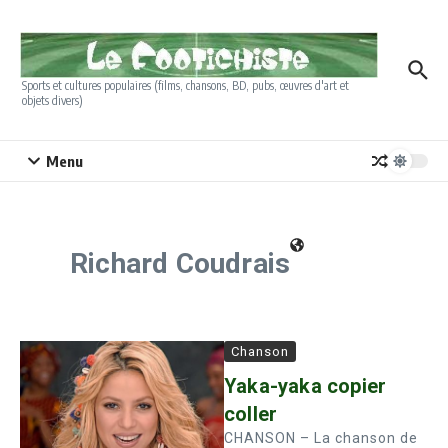
Aller au contenu
Sports et cultures populaires (films, chansons, BD, pubs, œuvres d'art et
objets divers)
Menu
Richard Coudrais
Chanson
Yaka-yaka copier
coller
CHANSON – La chanson de