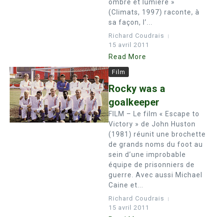
ombre et lumière »
(Climats, 1997) raconte, à
sa façon, l’...
Richard Coudrais
15 avril 2011
Read More
Film
Rocky was a
goalkeeper
FILM – Le film « Escape to
Victory » de John Huston
(1981) réunit une brochette
de grands noms du foot au
sein d’une improbable
équipe de prisonniers de
guerre. Avec aussi Michael
Caine et...
Richard Coudrais
15 avril 2011