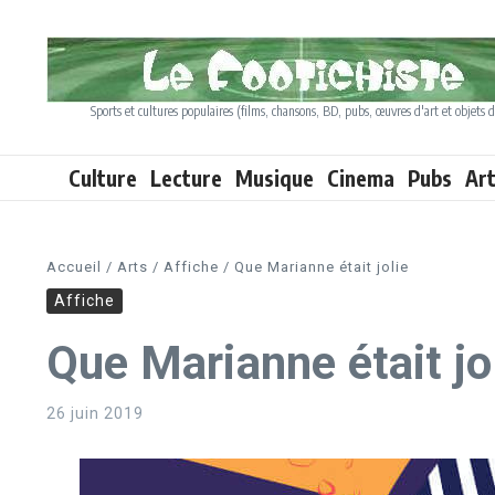
Aller au contenu
Sports et cultures populaires (films, chansons, BD, pubs, œuvres d'art et objets d
Culture
Lecture
Musique
Cinema
Pubs
Ar
Accueil
/
Arts
/
Affiche
/
Que Marianne était jolie
Affiche
Que Marianne était jo
26 juin 2019