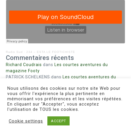
Radio Sud
·
234 – ESTA LE FOOTICHISTE
Commentaires récents
Richard Coudrais
dans
Les courtes aventures du
magazine Footy
PATRICK SCHELKENS
dans
Les courtes aventures du
magazine Footy
Nous utilisons des cookies sur notre site Web pour
Bohn fabienne
dans
Intrigues sanglantes à Mulhouse
vous offrir l'expérience la plus pertinente en
Steph. RUTA
dans
Lust for Nice
mémorisant vos préférences et les visites répétées.
MIRMAND
dans
Pieds agiles et champignons
En cliquant sur "Accepter", vous acceptez
l'utilisation de TOUS les cookies.
Cookie settings
ACCEPT
Copyright © 2026 Le Footichiste | Réalisé par