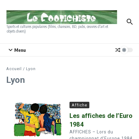
Aller au contenu
Sports et cultures populaires (films, chansons, BD, pubs, œuvres d'art et
objets divers)
Menu
Accueil
/
Lyon
Lyon
Affiche
Les affiches de l’Euro
1984
AFFICHES – Lors du
championnat d’Europe 1984